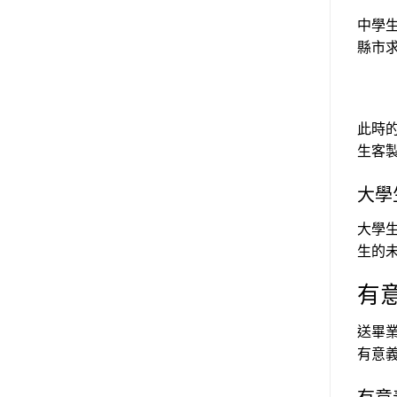
中學
縣市
此時
生客
大學
大學
生的
有意
送畢
有意