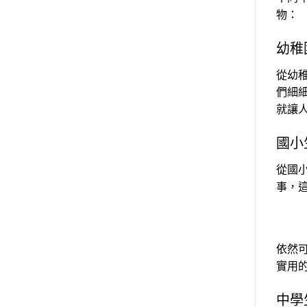
物：
幼稚
從幼
們細
就讓
國小
從國
事，
依然
實用
中學