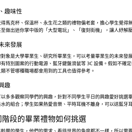
、趣味性
覺得馬克杯、保溫杯、永生花之類的禮物偏老套，擔心學生覺得
甚至做出迷你掌中版的「大型電玩」、「復刻街機」，讓人紓解
未來發展
禮對象是大學畢業生、研究所畢業生，可以考量畢業生的未來發
印有特別圖案的行動電源、藍牙鍵盤滑鼠等 3C 設備。假如不確
之類不管哪種職場都會用到的工具也值得參考。
興趣
可以多多觀察同學們的興趣，針對不同學生平日的興趣愛好挑選
墨水的組合；學生如果熱愛音樂、平時耳機不離身，可以送藍牙
同階段的畢業禮物如何挑選
年齡層的學生，他們的需求、看待世界的角度都不一樣，所以需