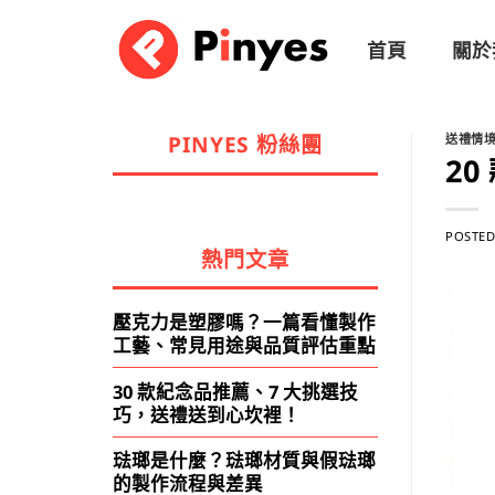
Skip
to
首頁
關於
content
PINYES 粉絲團
送禮情
2
POSTE
熱門文章
壓克力是塑膠嗎？一篇看懂製作
工藝、常見用途與品質評估重點
30 款紀念品推薦、7 大挑選技
巧，送禮送到心坎裡！
琺瑯是什麼？琺瑯材質與假琺瑯
的製作流程與差異