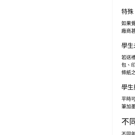
特殊
如果
廠商
學生
若送
包、
條紙
學生
平時
筆加
不
不同