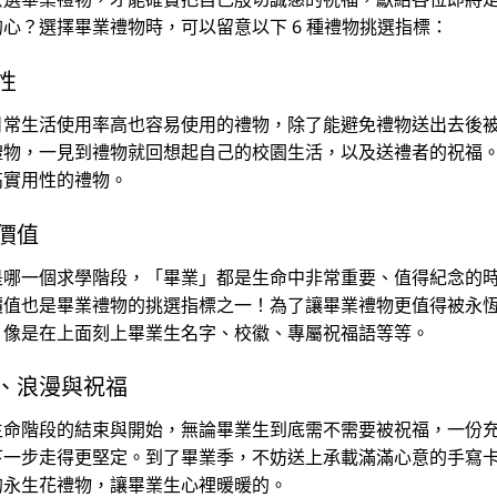
心？選擇畢業禮物時，可以留意以下 6 種禮物挑選指標：
性
日常生活使用率高也容易使用的禮物，除了能避免禮物送出去後
禮物，一見到禮物就回想起自己的校園生活，以及送禮者的祝福
高實用性的禮物。
價值
是哪一個求學階段，「畢業」都是生命中非常重要、值得紀念的
價值也是畢業禮物的挑選指標之一！為了讓畢業禮物更值得被永
，像是在上面刻上畢業生名字、校徽、專屬祝福語等等。
、浪漫與祝福
生命階段的結束與開始，無論畢業生到底需不需要被祝福，一份
下一步走得更堅定。到了畢業季，不妨送上承載滿滿心意的手寫
的永生花禮物，讓畢業生心裡暖暖的。