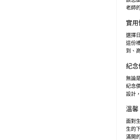
老師的
實用
選擇
這份
到、
紀念
無論
紀念
設計
溫馨
面對
生的
滿開