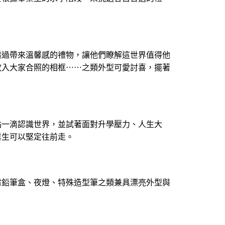
透過帶來溫馨感的禮物，讓他們瞭解這世界值得他
放入大家合照的相框⋯⋯之類外型可愛討喜，擺著
點一滴認識世界，並試著面對升學壓力、人生大
業生可以堅定往前走。
慮鉛筆盒、夜燈、特殊造型筆之類兼具漂亮外型與